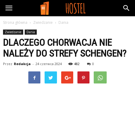
FreeHostel.pl
Strona główna
Zwiedzanie
Dania
Zwiedzanie
Dania
DLACZEGO CHORWACJA NIE
NALEŻY DO STREFY SCHENGEN?
Przez
Redakcja
-
24 czerwca 2024
482
0