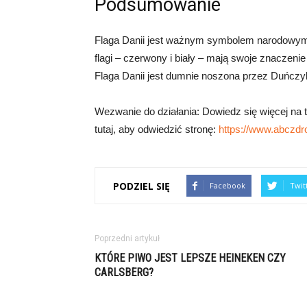
Podsumowanie
Flaga Danii jest ważnym symbolem narodowym, kt
flagi – czerwony i biały – mają swoje znaczenie
Flaga Danii jest dumnie noszona przez Duńcz
Wezwanie do działania: Dowiedz się więcej na tem
tutaj, aby odwiedzić stronę:
https://www.abczdr
PODZIEL SIĘ
Facebook
Twit
Poprzedni artykuł
KTÓRE PIWO JEST LEPSZE HEINEKEN CZY
CARLSBERG?