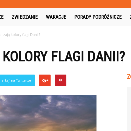
.pl
ŻE
ZWIEDZANIE
WAKACJE
PORADY PODRÓŻNICZE
czają kolory flagi Danii?
KOLORY FLAGI DANII?
Z
ierkaj) na Twitterze