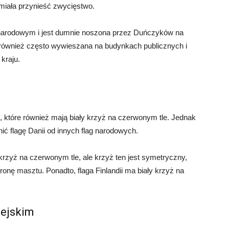
 miała przynieść zwycięstwo.
 narodowym i jest dumnie noszona przez Duńczyków na
 również często wywieszana na budynkach publicznych i
kraju.
i, które również mają biały krzyż na czerwonym tle. Jednak
nić flagę Danii od innych flag narodowych.
 krzyż na czerwonym tle, ale krzyż ten jest symetryczny,
ronę masztu. Ponadto, flaga Finlandii ma biały krzyż na
pejskim