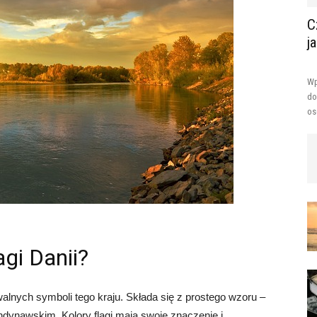
C
j
Wp
do
os
agi Danii?
walnych symboli tego kraju. Składa się z prostego wzoru –
dynawskim. Kolory flagi mają swoje znaczenie i