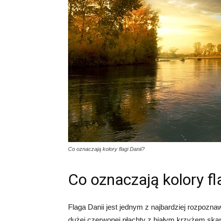
Co oznaczają kolory flagi Danii?
Co oznaczają kolory fl
Flaga Danii jest jednym z najbardziej rozpozna
dużej czerwonej płachty z białym krzyżem skan