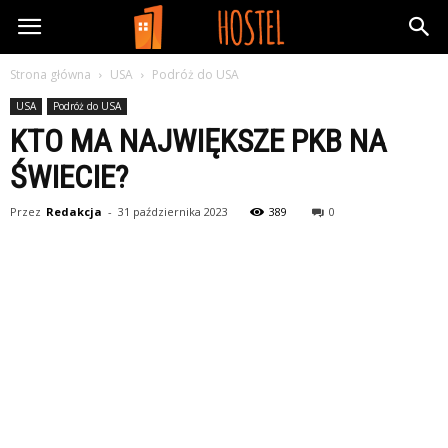
FreeHostel.pl
Strona główna
USA
Podróż do USA
USA
Podróż do USA
KTO MA NAJWIĘKSZE PKB NA
ŚWIECIE?
Przez
Redakcja
-
31 października 2023
389
0