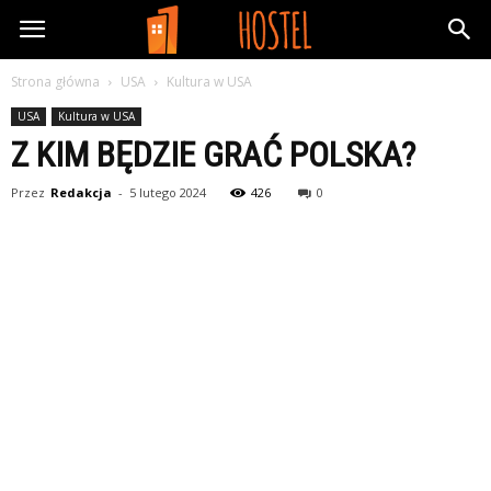
FreeHostel.pl
Strona główna
USA
Kultura w USA
USA
Kultura w USA
Z KIM BĘDZIE GRAĆ POLSKA?
Przez
Redakcja
-
5 lutego 2024
426
0